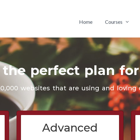
Home
Courses
 the perfect plan for
0,000 websites that are using and loving o
Advanced