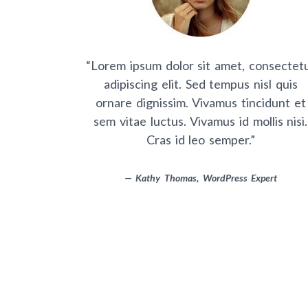
et, consectetur
“Lorem ipsum dolor sit amet, consectet
“Lorem ipsum dolor sit amet, cons
pus nisl quis
adipiscing elit. Sed tempus nisl quis
adipiscing elit. Sed tempus nisl 
s tincidunt et
ornare dignissim. Vivamus tincidunt et
ornare dignissim. Vivamus tincidu
id mollis nisi.
sem vitae luctus. Vivamus id mollis nisi.
sem vitae luctus. Vivamus id mollis
er.”
Cras id leo semper.”
Cras id leo semper.”
ess Expert
—
Kathy Thomas,
— Eric Wood, WordPress Developer
WordPress Expert