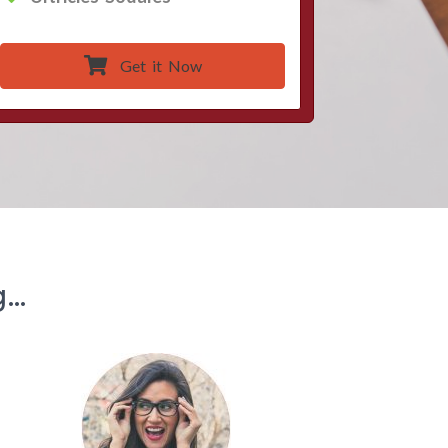
Get it Now
..