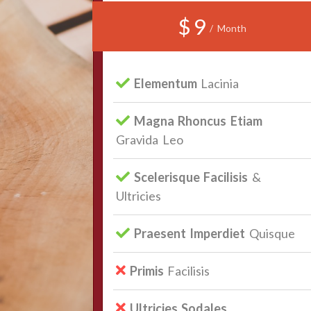
$ 9
/ Month
Elementum
Lacinia
Magna Rhoncus Etiam
Gravida Leo
Scelerisque Facilisis
&
Ultricies
Praesent Imperdiet
Quisque
Primis
Facilisis
Ultricies Sodales