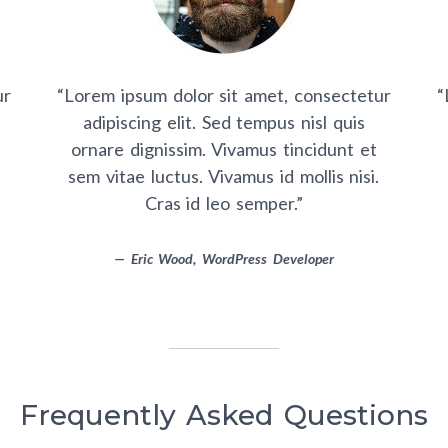
ur
ectetur
“Lorem ipsum dolor sit amet, consectetur
“Lorem ipsum dolor sit amet, consectetur
“Lorem ipsum dolor sit amet, consectetur
“Lorem
“
quis
adipiscing elit. Sed tempus nisl quis
adipiscing elit. Sed tempus nisl quis
adipiscing elit. Sed tempus nisl quis
adi
nt et
ornare dignissim. Vivamus tincidunt et
ornare dignissim. Vivamus tincidunt et
ornare dignissim. Vivamus tincidunt et
orna
 nisi.
sem vitae luctus. Vivamus id mollis nisi.
sem vitae luctus. Vivamus id mollis nisi.
sem vitae luctus. Vivamus id mollis nisi.
sem v
Cras id leo semper.”
Cras id leo semper.”
Cras id leo semper.”
—
Kathy Thomas,
— Eric Wood, WordPress Developer
— Melissa Evans, WordPress Consultant
WordPress Expert
Frequently Asked Questions