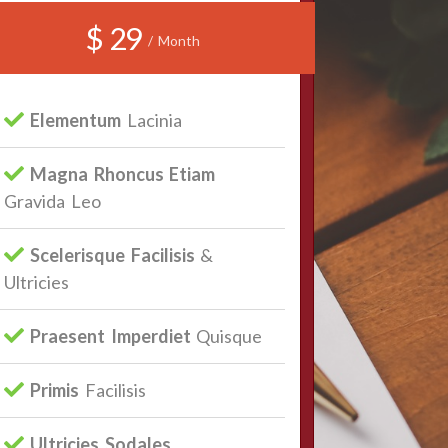
$ 29
/ Month
Elementum
Lacinia
Magna Rhoncus Etiam
Gravida Leo
Scelerisque Facilisis
&
Ultricies
Praesent Imperdiet
Quisque
Primis
Facilisis
Ultricies Sodales