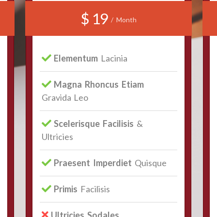
$ 19
/ Month
Elementum
Lacinia
Magna Rhoncus Etiam
Gravida Leo
Scelerisque Facilisis
&
Ultricies
Praesent Imperdiet
Quisque
Primis
Facilisis
Ultricies Sodales