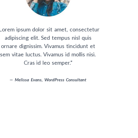
 ipsum dolor sit amet, consectetur
Lorem ipsum dolor sit amet, consectetur
“Lorem ipsum d
piscing elit. Sed tempus nisl quis
adipiscing elit. Sed tempus nisl quis
adipiscing e
re dignissim. Vivamus tincidunt et
ornare dignissim. Vivamus tincidunt et
ornare dignis
itae luctus. Vivamus id mollis nisi.
sem vitae luctus. Vivamus id mollis nisi.
sem vitae luct
Cras id leo semper.”
Cras id leo semper.”
Cra
— Eric Wood, WordPress Developer
— Melissa Evans, WordPress Consultant
— Melissa E