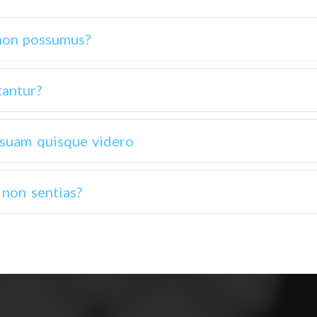
 non possumus?
tantur?
i suam quisque videro
 non sentias?